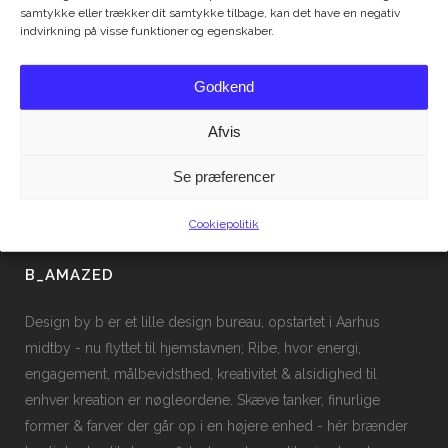
samtykke eller trækker dit samtykke tilbage, kan det have en negativ
indvirkning på visse funktioner og egenskaber.
Godkend
Afvis
Se præferencer
Cookiepolitik
B_AMAZED
Design by b er et lille design bureau, opstartet i Aarhus
midtby - nu flyttet til hjemstavnen; Ribe, hvor energi,
engagement, målbevidsthed, kreativitet & alsidighed til
enhver kreation er nøgleordene. Skæve tanker, finurlige
former & farver der går op i en højere enhed - hér brænder