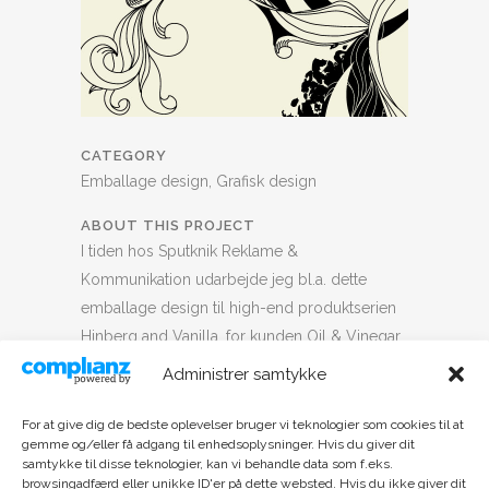
CATEGORY
Emballage design, Grafisk design
ABOUT THIS PROJECT
I tiden hos Sputknik Reklame &
Kommunikation udarbejde jeg bl.a. dette
emballage design til high-end produktserien
Hinberg and Vanilla, for kunden Oil & Vinegar.
Administrer samtykke
Siden da har Oil & Vinegar skiftet navn til
ALMA by G, men de er stadig i trygge hænder
For at give dig de bedste oplevelser bruger vi teknologier som cookies til at
gemme og/eller få adgang til enhedsoplysninger. Hvis du giver dit
hos Design by b.
samtykke til disse teknologier, kan vi behandle data som f.eks.
browsingadfærd eller unikke ID'er på dette websted. Hvis du ikke giver dit