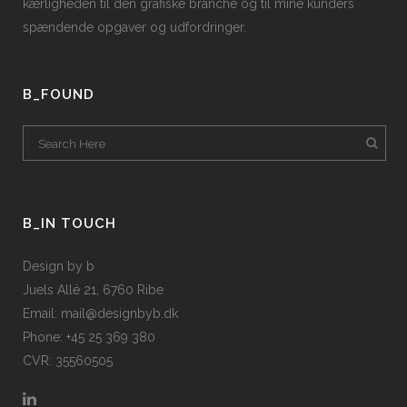
kærligheden til den grafiske branche og til mine kunders
spændende opgaver og udfordringer.
B_FOUND
B_IN TOUCH
Design by b
Juels Allé 21, 6760 Ribe
Email: mail@designbyb.dk
Phone: +45 25 369 380
CVR: 35560505