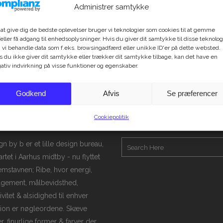
Administrer samtykke
 at give dig de bedste oplevelser bruger vi teknologier som cookies til at gemme
eller få adgang til enhedsoplysninger. Hvis du giver dit samtykke til disse teknolog
 vi behandle data som f.eks. browsingadfærd eller unikke ID'er på dette websted.
s du ikke giver dit samtykke eller trækker dit samtykke tilbage, kan det have en
ativ indvirkning på visse funktioner og egenskaber.
Godkend
Afvis
Se præferencer
Cookiepolitik
AMAZED
B_FOUND
gn by b er et lille design bureau,
rtet i Aarhus midtby - nu flyttet
jemstavnen; Ribe, hvor energi,
gement, målbevidsthed,
ivitet & alsidighed til enhver
tion er nøgleordene. Skæve
r, finurlige former & farver der