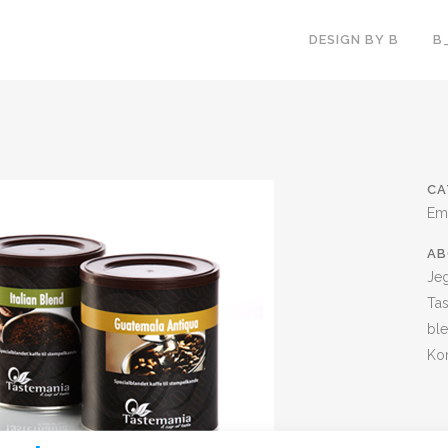
DESIGN BY B
B
CA
Emb
AB
Jeg
Tas
ble
Ko