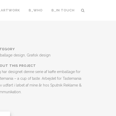
_ARTWORK
B_WHO
B_IN TOUCH
TEGORY
allage design, Grafisk design
OUT THIS PROJECT
 har designet denne serie af kaffe emballage for
temania – a cup of taste. Arbejdet for Tastemania
v udført i løbet af mine år hos Sputnik Reklame &
mmunikation.