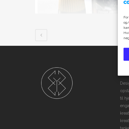
For
og/
kan
Hvi
neg
B_
Desi
opsta
til h
enga
kreat
krea
tanke