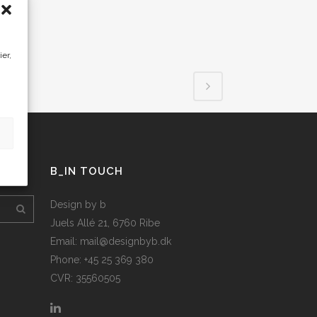
ier,
B_IN TOUCH
Design by b
Juels Allé 21, 6760 Ribe
Email: mail@designbyb.dk
Phone: +45 25 369 380
CVR: 35560505